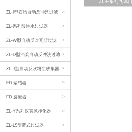
ZL-F系列气体自
ZL-I型石蜡自动反冲洗过滤
>
器
ZL-系列酸性水过滤器
>
ZL-W型自动反吹瓦斯过滤
>
器
ZL-D型油桨自动反冲洗过滤
>
器
ZL-J型自动反吹粉尘收集器
>
FD 聚结器
>
FD 旋流器
>
ZL-Y系列仪表风净化器
>
ZL-L5型蓝式过滤器
>