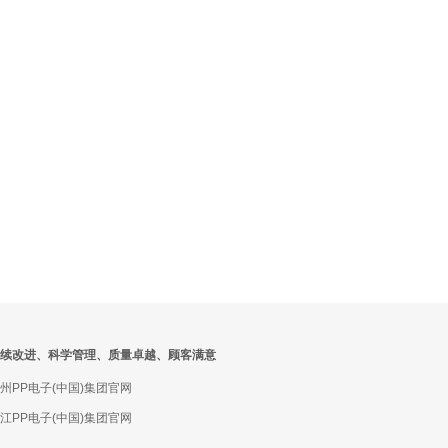
续改进、科学管理、质量卓越、顾客满意
州PP电子(中国)集团官网
江PP电子(中国)集团官网