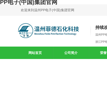
PP电子(中国)集团官网
欢迎来到温州PP电子(中国)集团官网
持续
温州PP
浙江PP
网站首页
公司简介
荣誉