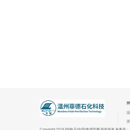
持
温
浙
Copyright 2019 PP电子(中国)集团官网 版权所有 备案号：