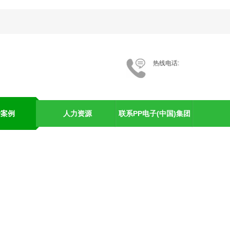
热线电话:
户案例
人力资源
联系PP电子(中国)集团
官网